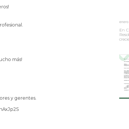
ros!
enero
rofesional.
En C
Resol
creci
mucho más!
dores y gerentes.
vKnAxJp2S