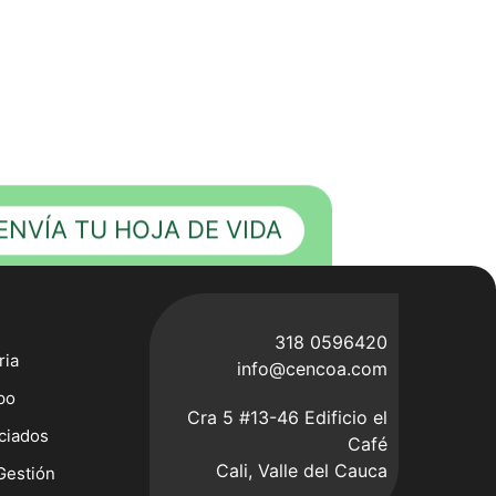
ENVÍA TU HOJA DE VIDA
318 0596420
ria
info@cencoa.com
po
Cra 5 #13-46 Edificio el
ciados
Café
Cali, Valle del Cauca
Gestión