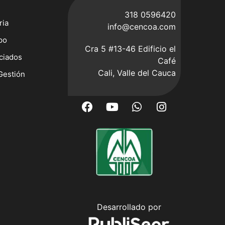
318 0596420
ria
info@cencoa.com
po
Cra 5 #13-46 Edificio el
ciados
Café
Cali, Valle del Cauca
Gestión
Desarrollado por