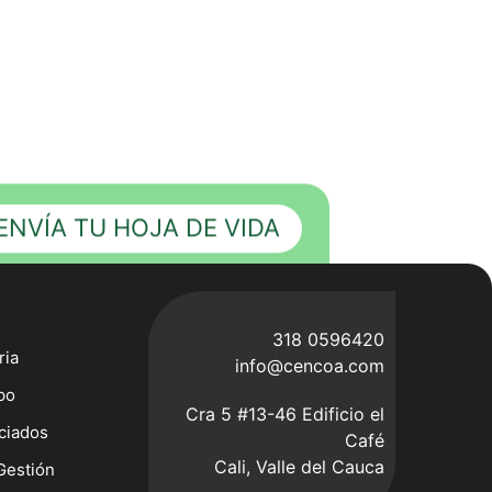
ENVÍA TU HOJA DE VIDA
318 0596420
ria
info@cencoa.com
po
Cra 5 #13-46 Edificio el
ciados
Café
Cali, Valle del Cauca
Gestión