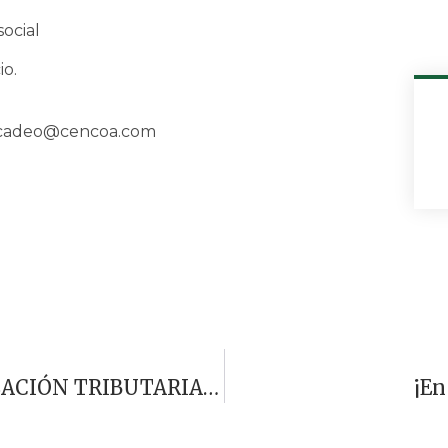
ocial
io.
ercadeo@cencoa.com
SEMINARIO VIRTUAL ACTUALIZACIÓN TRIBUTARIA 2025 Con El Experto Tributarista Jairo Casanova
¡En