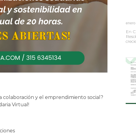
enero
En C
Resol
creci
 colaboración y el emprendimiento social?
aria Virtual!
ciones