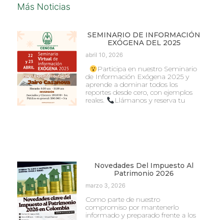
Más Noticias
SEMINARIO DE INFORMACIÓN
EXÓGENA DEL 2025
abril 10, 2026
Participa en nuestro Seminario
de Información Exógena 2025 y
aprende a dominar todos los
reportes desde cero, con ejemplos
reales.
Llámanos y reserva tu
Novedades Del Impuesto Al
Patrimonio 2026
marzo 3, 2026
Como parte de nuestro
compromiso por mantenerlo
informado y preparado frente a los