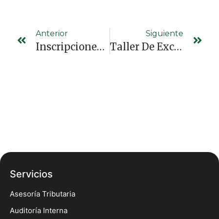
Anterior
Siguiente
Inscripciones Abiertas Seminario Virtual Información Exógena 2024
Taller De Excel, Nivel Intermedio, Con Análisis De Datos, Aplicados A Las Cooperativas.
Servicios
Asesoría Tributaria
Auditoría Interna